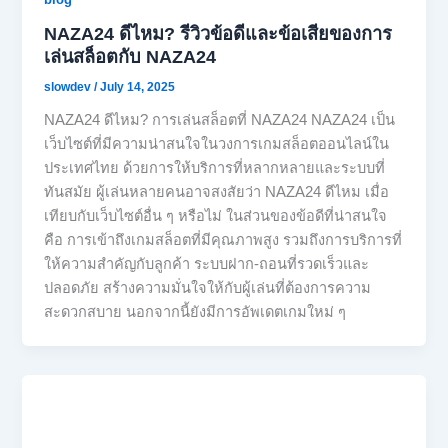
NAZA24 ดีไหม? รีวิวข้อดีและข้อเสียของการ
เล่นสล็อตกับ NAZA24
slowdev
/
July 14, 2025
NAZA24 ดีไหม? การเล่นสล็อตที่ NAZA24 NAZA24 เป็น
เว็บไซต์ที่มีความน่าสนใจในวงการเกมสล็อตออนไลน์ใน
ประเทศไทย ด้วยการให้บริการที่หลากหลายและระบบที่
ทันสมัย ผู้เล่นหลายคนอาจสงสัยว่า NAZA24 ดีไหม เมื่อ
เทียบกับเว็บไซต์อื่น ๆ หรือไม่ ในส่วนของข้อดีที่น่าสนใจ
คือ การเข้าถึงเกมสล็อตที่มีคุณภาพสูง รวมถึงการบริการที่
ให้ความสำคัญกับลูกค้า ระบบฝาก-ถอนที่รวดเร็วและ
ปลอดภัย สร้างความมั่นใจให้กับผู้เล่นที่ต้องการความ
สะดวกสบาย นอกจากนี้ยังมีการอัพเดตเกมใหม่ ๆ