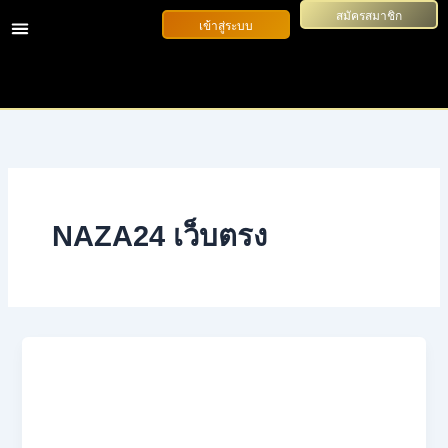
Skip
สมัครสมาชิก
เข้าสู่ระบบ
to
content
โปรโมชั่น
นโยบายความเป็นส่วนตัว
NAZA24 เว็บตรง