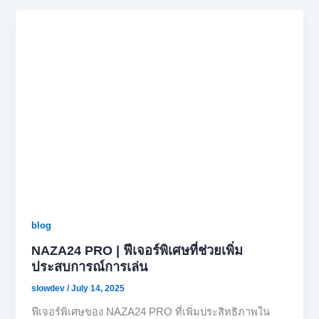
blog
NAZA24 PRO | ฟีเจอร์พิเศษที่ช่วยเพิ่ม
ประสบการณ์การเล่น
slowdev
/
July 14, 2025
ฟีเจอร์พิเศษของ NAZA24 PRO ที่เพิ่มประสิทธิภาพใน