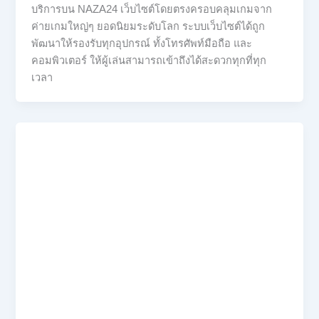
บริการบน NAZA24 เว็บไซต์โดยตรงครอบคลุมเกมจาก
ค่ายเกมใหญ่ๆ ยอดนิยมระดับโลก ระบบเว็บไซต์ได้ถูก
พัฒนาให้รองรับทุกอุปกรณ์ ทั้งโทรศัพท์มือถือ และ
คอมพิวเตอร์ ให้ผู้เล่นสามารถเข้าถึงได้สะดวกทุกที่ทุก
เวลา