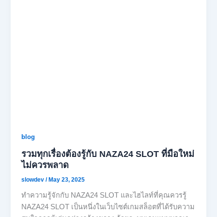
blog
รวมทุกเรื่องต้องรู้กับ NAZA24 SLOT ที่มือใหม่
ไม่ควรพลาด
slowdev
/
May 23, 2025
ทำความรู้จักกับ NAZA24 SLOT และไฮไลท์ที่คุณควรรู้
NAZA24 SLOT เป็นหนึ่งในเว็บไซต์เกมสล็อตที่ได้รับความ