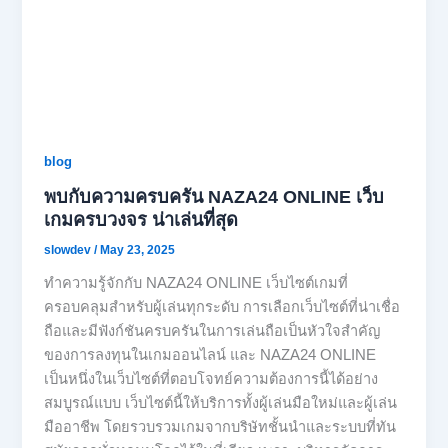
blog
พบกับความครบครัน NAZA24 ONLINE เว็บ
เกมครบวงจร น่าเล่นที่สุด
slowdev
/
May 23, 2025
ทำความรู้จักกับ NAZA24 ONLINE เว็บไซต์เกมที่
ครอบคลุมสำหรับผู้เล่นทุกระดับ การเลือกเว็บไซต์ที่น่าเชื่อ
ถือและมีฟังก์ชันครบครันในการเล่นถือเป็นหัวใจสำคัญ
ของการลงทุนในเกมออนไลน์ และ NAZA24 ONLINE
เป็นหนึ่งในเว็บไซต์ที่ตอบโจทย์ความต้องการนี้ได้อย่าง
สมบูรณ์แบบ เว็บไซต์นี้ให้บริการทั้งผู้เล่นมือใหม่และผู้เล่น
มืออาชีพ โดยรวบรวมเกมจากบริษัทชั้นนำและระบบที่ทัน