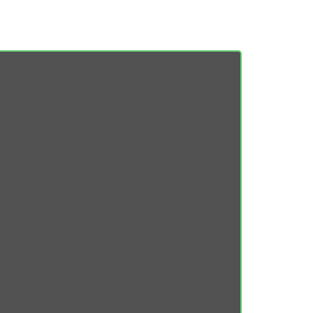
็นตัวเลือกที่ยอดเยี่ยมสำหรับผู้ที่ต้องการบริการที่มี