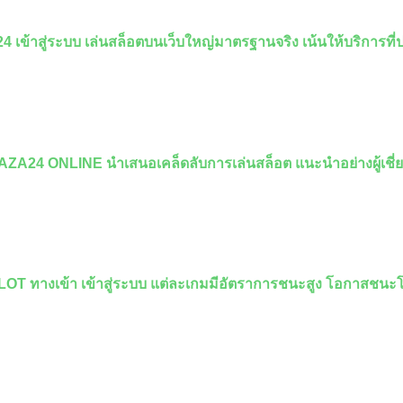
ารและอนุญาตให้เล่นเกมถูกกฎหมาย เล่นเกมด้วยเงินจริงและถอนเ
 เข้าสู่ระบบ เล่นสล็อตบนเว็บใหญ่มาตรฐานจริง เน้นให้บริการที่
้าสู่ระบบ
เล่นสล็อตเว็บใหญ่ เว็บหลัก ได้มาตรฐานจริง ทุกคนเลือ
้องการหารายได้พิเศษ จากการเล่นเกมสล็อตสุดฮิตที่เล่นยากสุดๆ เชื่
รวมทุกอย่างให้คุณเลือกเล่นอย่างครบครัน กระเป๋าเงินเดียวเล่นไ
NAZA24 ONLINE นำเสนอเคล็ดลับการเล่นสล็อต แนะนำอย่างผู้เชี
่นเกมสล็อตที่
NAZA24 ONLINE
คุณต้องพึ่งพาเคล็ดลับการเล่นส
วยที่ดีสำหรับคุณในการทำกำไรอย่างรวดเร็วและประสบความสำเร็จ เ
เดิมพันและเพิ่มโอกาสในการชนะได้อย่างง่ายดาย ด้วยวิธีนี้ ผู้เ
T ทางเข้า เข้าสู่ระบบ แต่ละเกมมีอัตราการชนะสูง โอกาสชนะ
ณเริ่มต้นประสบการณ์ที่ดีที่สุด เราเดิมพันเกมสล็อตแมชชีนที่ม
อด้วยปลายนิ้วของคุณและกดวงล้อหมุนแล้วคุณจะมีโอกาสชนะโบนัสก
่ผู้เล่นชาวเอเชีย ดังนั้นคุณจึงสามารถไว้วางใจได้ มาร่วมกับเราและส
ย ก็ใช้งานง่ายและจะไม่ทำให้คุณผิดหวัง ยินดีต้อนรับสู่ความท้
่างรวดเร็ว