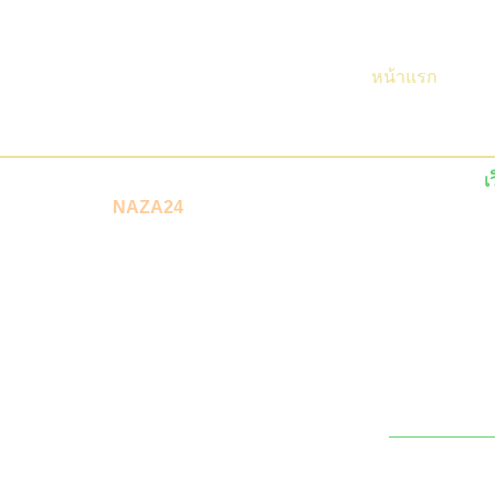
Skip
to
content
หน้าแรก
โปรโ
เ
NAZA24
คือช่องทางการลงทุนเกมสล็อตแมชชีนโดย
เข้าร่วมเดิมพันและสร้างกำไรไม่จำกัดผ่าน
NAZA24
สุดคุ้มให้กับสมาชิกใหม่และเก่า รับง่าย ไม่มีเงื่
ออนไลน์ที่มอบประสบการณ์การใช้งานที่ไม่เหมือนใค
สารบัญ