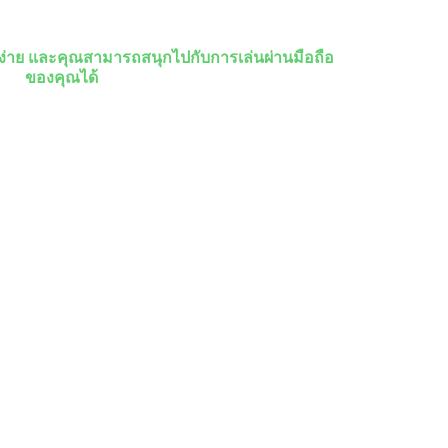
ง่าย และคุณสามารถสนุกไปกับการเล่นผ่านมือถือ
ของคุณได้
มัครสมาชิกใหม่ผ่านระบบอัตโนมัติ เพียงกรอก
ไม่ถึง 10 นาทีในการเข้าสู่ระบบหน้าแรกและค้นหา
้ทันที รับประกันว่าใช้งานง่ายและเล่นสนุกบน
เว็บไซต์เดียวและเล่นเกมทั้งหมดจากแบรนด์หลัก
ดนิยมให้เลือกมากมายซึ่งคุณสามารถเริ่มเล่นได้
น่าสนใจมากมายให้คุณได้เล่น เล่นโดยไม่ต้องเสีย
อเนื่อง ซึ่งจะตอบโจทย์ความต้องการของคุณได้ดี
ที่สุดอย่างแน่นอน