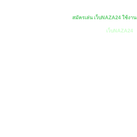
สมัครเล่น เว็บNAZA24 ใช้งาน
ยินดีต้อนรับสู่
เว็บNAZA24
ส
ข้อมูลไม่กี่ขั้นตอน ใช้เวลา
เกมที่คุณชื่นชอบและเล่นได
โทรศัพท์ของคุณ สมัครสมาชิก
ทั้งหมด มีเกมสล็อตออนไลน์ยอ
เพียง 1 บาท มีเกมสล็อตรูปแบบ
เงิน เข้ามาสร้างกำไรอย่างต่