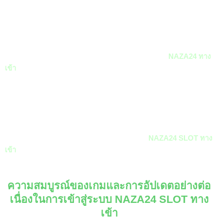
เวลาค้นหาในเว็บไซต์อื่น เกมทุกเกมบนเว็บไซต์ได้รับการคัดสรรมา
อย่างพิถีพิถัน ทั้งสองเกมมีกราฟิกที่ทันสมัย ระบบเสียงที่ตื่นตาตื่นใจ
และฟีเจอร์ที่น่าสนใจ ได้แก่ การอัพเดทเกมใหม่ ๆ อย่างต่อเนื่องเพื่อ
ให้ผู้เล่นไม่พลาดโอกาสที่จะสนุกกับเกมใหม่ ๆ รวมไปถึงความ
ยุติธรรมของระบบที่สามารถตรวจสอบได้ การเล่นผ่าน
NAZA24 ทาง
เข้า
เป็นช่องทางที่เชื่อถือได้และได้รับความนิยมจากผู้เล่นสล็อตทั่ว
ประเทศ และด้วยความหลากหลายและความสมบูรณ์ของเกม ผู้เล่น
จะพบว่าทั้งสล็อตคลาสสิกและวิดีโอสล็อตมีฟีเจอร์พิเศษที่เพิ่มความ
สนุกสนานและท้าทาย นอกจากนี้ระบบฝากและถอนเงินของเว็บไซต์
ยังง่ายและรวดเร็วอีกด้วย ตอบโจทย์ความต้องการของคนรุ่นใหม่ที่
ชอบความสะดวกสบาย ไม่ชอบการรอคอยเป็นเวลานาน คุณจะรู้สึก
มั่นใจมากขึ้นเมื่อลงทุนผ่านเว็บไซต์นี้ เชื่อกันว่า
NAZA24 SLOT ทาง
เข้า
เป็นตัวเลือกที่เหมาะสมสำหรับผู้ที่ต้องการเล่นเกมสล็อตออนไลน์
อย่างครบครันโดยไม่ต้องเสียเวลาเปลี่ยนเว็บไซต์บ่อยๆ
ความสมบูรณ์ของเกมและการอัปเดตอย่างต่อ
เนื่องในการเข้าสู่ระบบ NAZA24 SLOT ทาง
เข้า