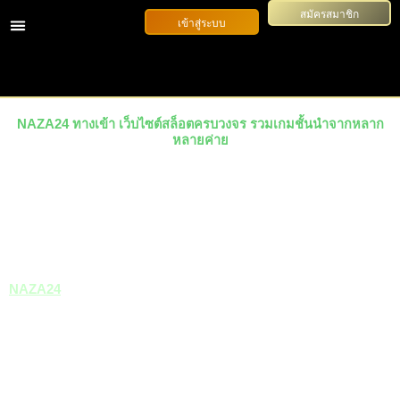
Skip
สมัครสมาชิก
เข้าสู่ระบบ
to
content
โปรโมชั่น
นโยบายความเป็นส่วนตัว
NAZA24 ทางเข้า เว็บไซต์สล็อตครบวงจร รวมเกมชั้นนำจากหลาก
หลายค่าย
NAZA24
คือเว็บไซต์พอร์ทัลสล็อตที่รวบรวมเกมจากแฟรนไชส์ชั้นนำ
ทั่วโลก การมอบประสบการณ์การเล่นเกมที่หลากหลายและมีคุณภาพ
สูงให้กับผู้เล่นทำให้การเข้าถึง
NAZA24
สะดวกและปลอดภัย รองรับ
การเล่นบนคอมพิวเตอร์และโทรศัพท์มือถือ ด้วยระบบที่เสถียร ไม่
สะดุด ผู้เล่นสามารถเข้าถึงเกมสล็อตออนไลน์ได้ทุกที่ทุกเวลา การรวม
เกมจากกลุ่มที่มีชื่อเสียงหลายกลุ่มเข้าด้วยกัน ทำให้ผู้เล่นไม่ต้องเสีย