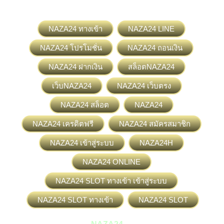
NAZA24 ทางเข้า
NAZA24 LINE
NAZA24 โปรโมชั่น
NAZA24 ถอนเงิน
NAZA24 ฝากเงิน
สล็อตNAZA24
เว็บNAZA24
NAZA24 เว็บตรง
NAZA24 สล็อต
NAZA24
NAZA24 เครดิตฟรี
NAZA24 สมัครสมาชิก
NAZA24 เข้าสู่ระบบ
NAZA24H
NAZA24 ONLINE
NAZA24 SLOT ทางเข้า เข้าสู่ระบบ
NAZA24 SLOT ทางเข้า
NAZA24 SLOT